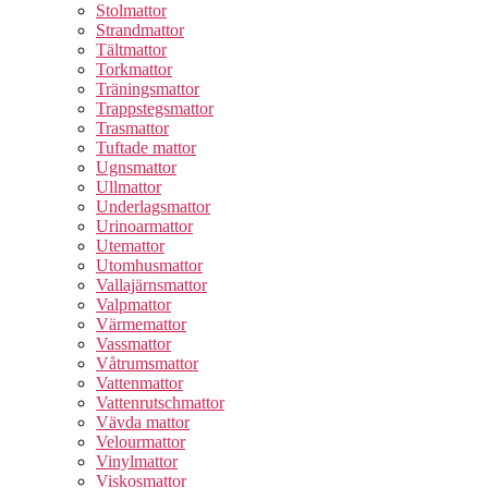
Stolmattor
Strandmattor
Tältmattor
Torkmattor
Träningsmattor
Trappstegsmattor
Trasmattor
Tuftade mattor
Ugnsmattor
Ullmattor
Underlagsmattor
Urinoarmattor
Utemattor
Utomhusmattor
Vallajärnsmattor
Valpmattor
Värmemattor
Vassmattor
Våtrumsmattor
Vattenmattor
Vattenrutschmattor
Vävda mattor
Velourmattor
Vinylmattor
Viskosmattor