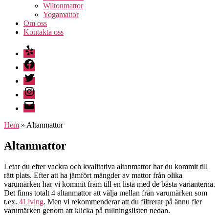
Wiltonmattor
Yogamattor
Om oss
Kontakta oss
Yelp
Facebook
Twitter
Instagram
E-
post
Hem
»
Altanmattor
Altanmattor
Letar du efter vackra och kvalitativa altanmattor har du kommit till
rätt plats. Efter att ha jämfört mängder av mattor från olika
varumärken har vi kommit fram till en lista med de bästa varianterna.
Det finns totalt 4 altanmattor att välja mellan från varumärken som
t.ex.
4Living
. Men vi rekommenderar att du filtrerar på ännu fler
varumärken genom att klicka på rullningslisten nedan.