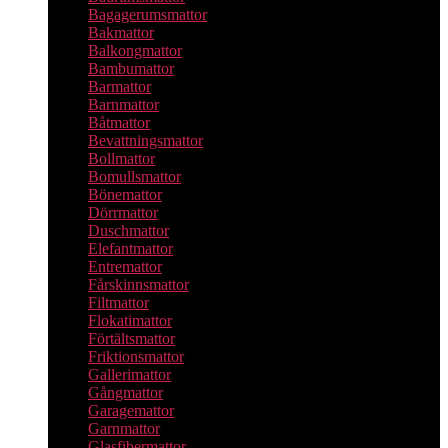
Bagagerumsmattor
Bakmattor
Balkongmattor
Bambumattor
Barmattor
Barnmattor
Båtmattor
Bevattningsmattor
Bollmattor
Bomullsmattor
Bönemattor
Dörrmattor
Duschmattor
Elefantmattor
Entremattor
Fårskinnsmattor
Filtmattor
Flokatimattor
Förtältsmattor
Friktionsmattor
Gallerimattor
Gångmattor
Garagemattor
Garnmattor
Glasfibermattor