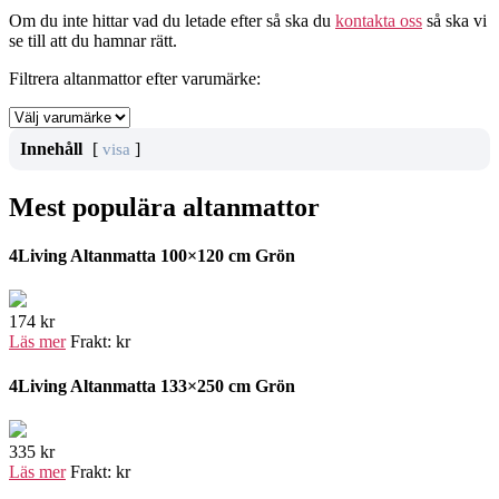
Om du inte hittar vad du letade efter så ska du
kontakta oss
så ska vi
se till att du hamnar rätt.
Filtrera altanmattor efter varumärke:
Innehåll
[
]
visa
Mest populära altanmattor
4Living Altanmatta 100×120 cm Grön
174 kr
Läs mer
Frakt: kr
4Living Altanmatta 133×250 cm Grön
335 kr
Läs mer
Frakt: kr