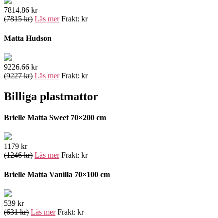
7814.86 kr
(7815 kr)
Läs mer
Frakt: kr
Matta Hudson
9226.66 kr
(9227 kr)
Läs mer
Frakt: kr
Billiga plastmattor
Brielle Matta Sweet 70×200 cm
1179 kr
(1246 kr)
Läs mer
Frakt: kr
Brielle Matta Vanilla 70×100 cm
539 kr
(631 kr)
Läs mer
Frakt: kr