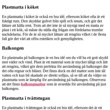
Plastmatta i köket
En plastmatta i köket är också en bra idé, eftersom köket ofta är ett
fuktigt rum. Den skyddar golvet från spill och smuts, och gör det
lättare att hålla rent. Trots att det inte är så mysigt med en matta av
plast i ett kök, så måste du ställa dig frågan om fördelarna trumfar
nackdelarna. För de är så mycket lättare att rengöra vilket i de flesta
fall gör det värt att offra estetiken och gemytligheten.
Balkongen
En plastmatta på balkongen är en bra idé om du vill ha ett gott skydd
mot väder och vind. Plast är ett material som är mycket tåligt och lätt
att rengöra, vilket gör dem perfekta för användning på balkonger där
det ofta regnar och blåser. Det finns dock en del mattor som inte tål
vatten och kan bli skadade av direkt solljus, så se till att du väljer en
plastmatta som är lämplig för användning på balkongen. Observera
att det finns
balkongmattor
som är avsedda för användning på just
balkongen.
Plastmatta i tvättstugan
En plastmatta i tvättstugan är också en bra idé, eftersom det är ett