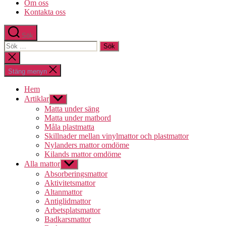
Om oss
Kontakta oss
Sök
Sök
efter:
Stäng
sökningen
Stäng menyn
Hem
Artiklar
Visa
undermeny
Matta under säng
Matta under matbord
Måla plastmatta
Skillnader mellan vinylmattor och plastmattor
Nylanders mattor omdöme
Kilands mattor omdöme
Alla mattor
Visa
undermeny
Absorberingsmattor
Aktivitetsmattor
Altanmattor
Antiglidmattor
Arbetsplatsmattor
Badkarsmattor