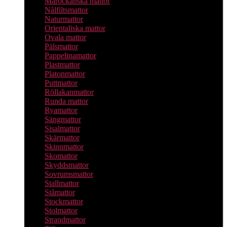
Marockanska mattor
Nålfiltsmattor
Naturmattor
Orientaliska mattor
Ovala mattor
Pälsmattor
Pappelinamattor
Plastmattor
Platonmattor
Puttmattor
Röllakanmattor
Runda mattor
Ryamattor
Sängmattor
Sisalmattor
Skärmattor
Skinnmattor
Skomattor
Skyddsmattor
Sovrumsmattor
Stallmattor
Ståmattor
Stockmattor
Stolmattor
Strandmattor