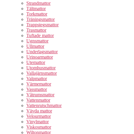
Strandmattor
Tältmattor
Torkmattor
Träningsmattor
Trappstegsmattor
Trasmattor
Tuftade mattor
Ugnsmattor
Ullmattor
Underlagsmattor
Urinoarmattor
Utemattor
Utomhusmattor
Vallajärnsmattor
Valpmattor
Värmemattor
Vassmattor
Våtrumsmattor
Vattenmattor
Vattenrutschmattor
Vävda mattor
Velourmattor
Vinylmattor
Viskosmattor
Wiltonmattor