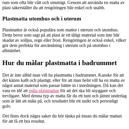
rum som ofta blir vått och smutsigt. Genom att använda en matta av
plast säkerställer du att rengöringen blir enkel och snabb.
Plastmatta utomhus och i uterum
Plastmattor är också populära som mattor i uterum och utomhus.
Detta beror som sagt på att plast är ett tåligt material som inte blir
skadat av solljus, regn eller frost. Rengöringen är också enkel, vilket
gör dem perfekta för användning i uterum och på utomhus i
allmänhet.
Hur du målar plastmatta i badrummet
Det är inte alltid man vill ha plastmatta i badrummet. Kanske för att
det känns kallt och plastigt, eller för att man helst vill ha en matta av
något annat material som passar bättre in i inredningen. Då kan det
vara en idé att
måla plastmattan
för att det ska bli snyggare och
trevligare. Med denna typ av matta får du ett tunt och jämnt underlag
som är lätt att måla på, och resultatet blir ett unikt och personligt
golv.
Det finns dock några saker du bör tänka på innan du målar mattan
för att få ett bra resultat.