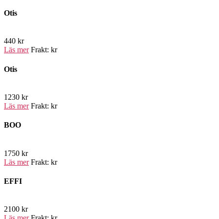
Otis
440 kr
Läs mer
Frakt: kr
Otis
1230 kr
Läs mer
Frakt: kr
BOO
1750 kr
Läs mer
Frakt: kr
EFFI
2100 kr
Läs mer
Frakt: kr