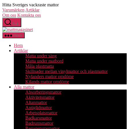
Hoppa
Hitta Sveriges vackraste mattor
till
Varumärken
Artiklar
innehåll
Om oss
Kontakta oss
Sök
Mattmagasinet
Meny
Hem
Artiklar
Matta under säng
Matta under matbord
Måla plastmatta
Skillnader mellan vinylmattor och plastmattor
Nylanders mattor omdöme
Kilands mattor omdöme
Alla mattor
Absorberingsmattor
Aktivitetsmattor
Altanmattor
Antiglidmattor
Arbetsplatsmattor
Badkarsmattor
Badrumsmattor
Bagagerumsmattor