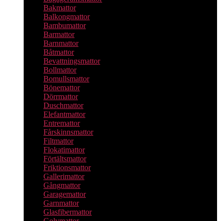
Bakmattor
Balkongmattor
Bambumattor
Barmattor
Barnmattor
Båtmattor
Bevattningsmattor
Bollmattor
Bomullsmattor
Bönemattor
Dörrmattor
Duschmattor
Elefantmattor
Entremattor
Fårskinnsmattor
Filtmattor
Flokatimattor
Förtältsmattor
Friktionsmattor
Gallerimattor
Gångmattor
Garagemattor
Garnmattor
Glasfibermattor
Golvmattor