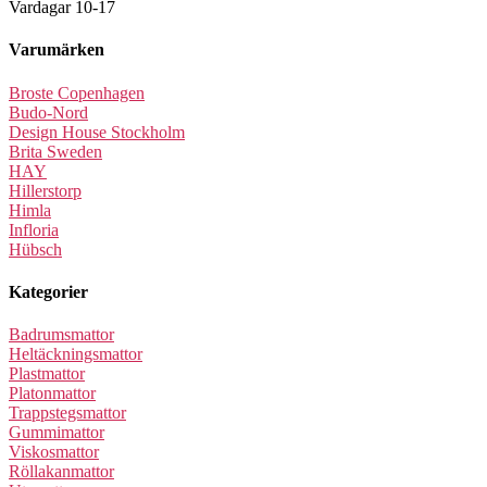
Vardagar 10-17
Varumärken
Broste Copenhagen
Budo-Nord
Design House Stockholm
Brita Sweden
HAY
Hillerstorp
Himla
Infloria
Hübsch
Kategorier
Badrumsmattor
Heltäckningsmattor
Plastmattor
Platonmattor
Trappstegsmattor
Gummimattor
Viskosmattor
Röllakanmattor