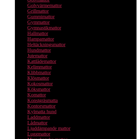
Golvvärmemattor
Grillmattor
Gummimattor
Gymmattor
Gymnastikmattor
Hallmattor
Hampamattor
Heltäckningsmattor
Hundmattor
Jutemattor
Kattlådemattor
Kelimmattor
Klibbmattor
Klösmattor
Kokosmattor
Köksmattor
Komattor
Konstgräsmatta
Kontorsmattor
Kylmatta hund
Laddmattor
Lådmattor
Ljuddämpande mattor
Luggmattor