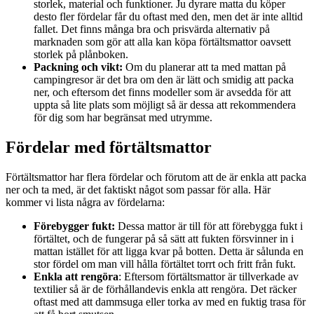
storlek, material och funktioner. Ju dyrare matta du köper
desto fler fördelar får du oftast med den, men det är inte alltid
fallet. Det finns många bra och prisvärda alternativ på
marknaden som gör att alla kan köpa förtältsmattor oavsett
storlek på plånboken.
Packning och vikt:
Om du planerar att ta med mattan på
campingresor är det bra om den är lätt och smidig att packa
ner, och eftersom det finns modeller som är avsedda för att
uppta så lite plats som möjligt så är dessa att rekommendera
för dig som har begränsat med utrymme.
Fördelar med förtältsmattor
Förtältsmattor har flera fördelar och förutom att de är enkla att packa
ner och ta med, är det faktiskt något som passar för alla. Här
kommer vi lista några av fördelarna:
Förebygger fukt:
Dessa mattor är till för att förebygga fukt i
förtältet, och de fungerar på så sätt att fukten försvinner in i
mattan istället för att ligga kvar på botten. Detta är sålunda en
stor fördel om man vill hålla förtältet torrt och fritt från fukt.
Enkla att rengöra
: Eftersom förtältsmattor är tillverkade av
textilier så är de förhållandevis enkla att rengöra. Det räcker
oftast med att dammsuga eller torka av med en fuktig trasa för