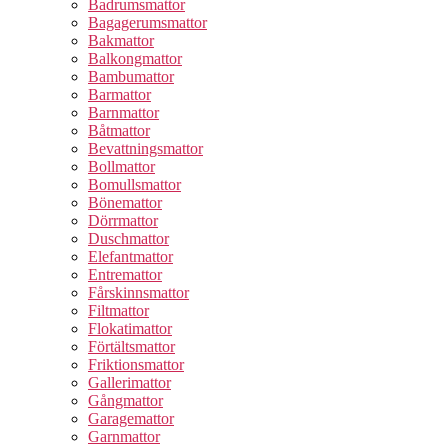
Badrumsmattor
Bagagerumsmattor
Bakmattor
Balkongmattor
Bambumattor
Barmattor
Barnmattor
Båtmattor
Bevattningsmattor
Bollmattor
Bomullsmattor
Bönemattor
Dörrmattor
Duschmattor
Elefantmattor
Entremattor
Fårskinnsmattor
Filtmattor
Flokatimattor
Förtältsmattor
Friktionsmattor
Gallerimattor
Gångmattor
Garagemattor
Garnmattor