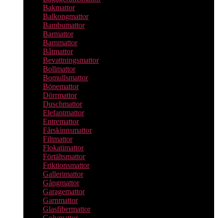
Bakmattor
Balkongmattor
Bambumattor
Barmattor
Barnmattor
Båtmattor
Bevattningsmattor
Bollmattor
Bomullsmattor
Bönemattor
Dörrmattor
Duschmattor
Elefantmattor
Entremattor
Fårskinnsmattor
Filtmattor
Flokatimattor
Förtältsmattor
Friktionsmattor
Gallerimattor
Gångmattor
Garagemattor
Garnmattor
Glasfibermattor
Golvmattor