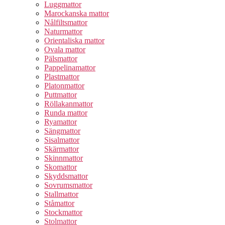
Luggmattor
Marockanska mattor
Nålfiltsmattor
Naturmattor
Orientaliska mattor
Ovala mattor
Pälsmattor
Pappelinamattor
Plastmattor
Platonmattor
Puttmattor
Röllakanmattor
Runda mattor
Ryamattor
Sängmattor
Sisalmattor
Skärmattor
Skinnmattor
Skomattor
Skyddsmattor
Sovrumsmattor
Stallmattor
Ståmattor
Stockmattor
Stolmattor