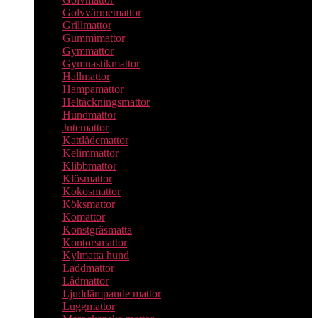
Golvvärmemattor
Grillmattor
Gummimattor
Gymmattor
Gymnastikmattor
Hallmattor
Hampamattor
Heltäckningsmattor
Hundmattor
Jutemattor
Kattlådemattor
Kelimmattor
Klibbmattor
Klösmattor
Kokosmattor
Köksmattor
Komattor
Konstgräsmatta
Kontorsmattor
Kylmatta hund
Laddmattor
Lådmattor
Ljuddämpande mattor
Luggmattor