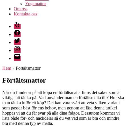
Yogamattor
Om oss
Kontakta oss
Yelp
Facebook
Twitter
Instagram
E-
post
Hem
»
Förtältsmattor
Förtältsmattor
När du funderar på att köpa en förtältsmatta finns det saker som är
viktiga att tänka på. Vad använder man en förtältsmatta till? Hur ska
man tänka inför ett köp? Det kan vara svårt att veta vilken variant
som passar bäst för ens behov, men genom att läsa denna artikel
hoppas vi att du får svar på alla dina frågor. Dessutom kommer vi
lista både för- och nackdelar så du vet vad som är bra och mindre
bra med denna typ av matta.