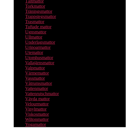
Tältmattor
Torkmattor
Träningsmattor
Trappstegsmattor
Trasmattor
Tuftade mattor
Ugnsmattor
Ullmattor
Underlagsmattor
Urinoarmattor
Utemattor
Utomhusmattor
Vallajärnsmattor
Valpmattor
Värmemattor
Vassmattor
Våtrumsmattor
Vattenmattor
Vattenrutschmattor
Vävda mattor
Velourmattor
Vinylmattor
Viskosmattor
Wiltonmattor
Yogamattor