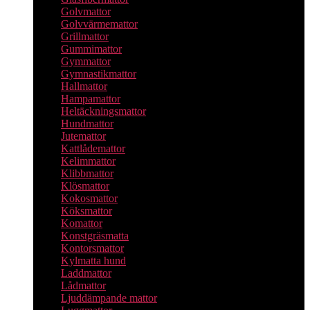
Golvmattor
Golvvärmemattor
Grillmattor
Gummimattor
Gymmattor
Gymnastikmattor
Hallmattor
Hampamattor
Heltäckningsmattor
Hundmattor
Jutemattor
Kattlådemattor
Kelimmattor
Klibbmattor
Klösmattor
Kokosmattor
Köksmattor
Komattor
Konstgräsmatta
Kontorsmattor
Kylmatta hund
Laddmattor
Lådmattor
Ljuddämpande mattor