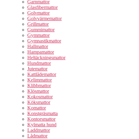
Garnmattor
Glasfibermattor
Golvmattor
Golvvärmemattor
Grillmattor
Gummimattor
Gymmattor
Gymnastikmattor
Hallmattor
Hampamattor
Heltäckningsmattor
Hundmattor
Jutemattor
Kattlådemattor
Kelimmattor
Klibbmattor
Klösmattor
Kokosmattor
Köksmattor
Komattor
Konstgräsmatta
Kontorsmattor
Kylmatta hund
Laddmattor
Lådmattor