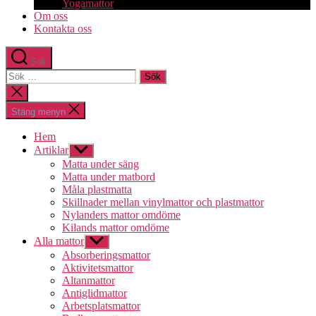
Yogamattor
Om oss
Kontakta oss
Sök
Sök
efter:
Stäng
sökningen
Stäng menyn
Hem
Artiklar
Visa
undermeny
Matta under säng
Matta under matbord
Måla plastmatta
Skillnader mellan vinylmattor och plastmattor
Nylanders mattor omdöme
Kilands mattor omdöme
Alla mattor
Visa
undermeny
Absorberingsmattor
Aktivitetsmattor
Altanmattor
Antiglidmattor
Arbetsplatsmattor