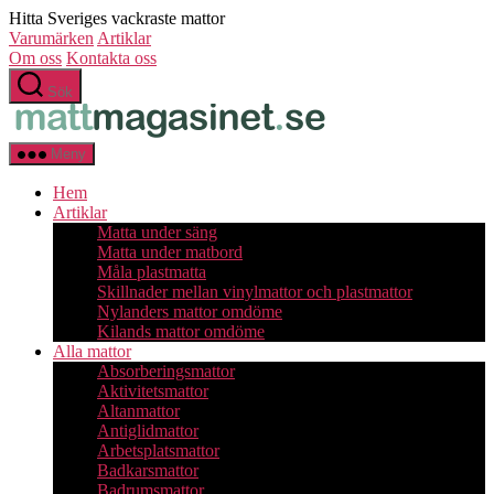
Hoppa
Hitta Sveriges vackraste mattor
till
Varumärken
Artiklar
innehåll
Om oss
Kontakta oss
Sök
Mattmagasinet
Meny
Hem
Artiklar
Matta under säng
Matta under matbord
Måla plastmatta
Skillnader mellan vinylmattor och plastmattor
Nylanders mattor omdöme
Kilands mattor omdöme
Alla mattor
Absorberingsmattor
Aktivitetsmattor
Altanmattor
Antiglidmattor
Arbetsplatsmattor
Badkarsmattor
Badrumsmattor