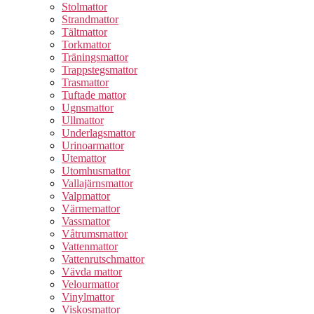
Stolmattor
Strandmattor
Tältmattor
Torkmattor
Träningsmattor
Trappstegsmattor
Trasmattor
Tuftade mattor
Ugnsmattor
Ullmattor
Underlagsmattor
Urinoarmattor
Utemattor
Utomhusmattor
Vallajärnsmattor
Valpmattor
Värmemattor
Vassmattor
Våtrumsmattor
Vattenmattor
Vattenrutschmattor
Vävda mattor
Velourmattor
Vinylmattor
Viskosmattor