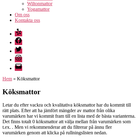
Wiltonmattor
Yogamattor
Om oss
Kontakta oss
Yelp
Facebook
Twitter
Instagram
E-
post
Hem
»
Köksmattor
Köksmattor
Letar du efter vackra och kvalitativa köksmattor har du kommit till
rätt plats. Efter att ha jämfört mängder av mattor från olika
varumärken har vi kommit fram till en lista med de bästa varianterna.
Det finns totalt 0 köksmattor att välja mellan från varumärken som
t.ex. . Men vi rekommenderar att du filtrerar på ännu fler
varumärken genom att klicka på rullningslisten nedan.