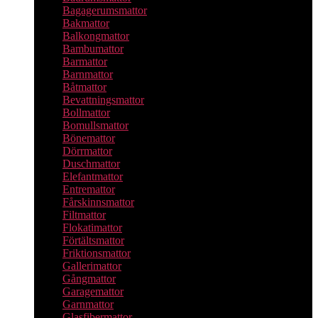
Bagagerumsmattor
Bakmattor
Balkongmattor
Bambumattor
Barmattor
Barnmattor
Båtmattor
Bevattningsmattor
Bollmattor
Bomullsmattor
Bönemattor
Dörrmattor
Duschmattor
Elefantmattor
Entremattor
Fårskinnsmattor
Filtmattor
Flokatimattor
Förtältsmattor
Friktionsmattor
Gallerimattor
Gångmattor
Garagemattor
Garnmattor
Glasfibermattor