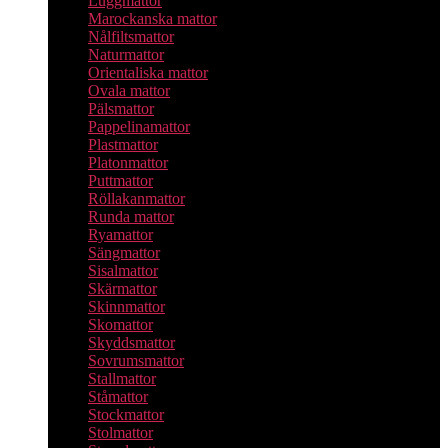
Luggmattor
Marockanska mattor
Nålfiltsmattor
Naturmattor
Orientaliska mattor
Ovala mattor
Pälsmattor
Pappelinamattor
Plastmattor
Platonmattor
Puttmattor
Röllakanmattor
Runda mattor
Ryamattor
Sängmattor
Sisalmattor
Skärmattor
Skinnmattor
Skomattor
Skyddsmattor
Sovrumsmattor
Stallmattor
Ståmattor
Stockmattor
Stolmattor