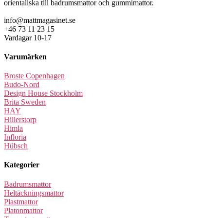
orientaliska till badrumsmattor och gummimattor.
info@mattmagasinet.se
+46 73 11 23 15
Vardagar 10-17
Varumärken
Broste Copenhagen
Budo-Nord
Design House Stockholm
Brita Sweden
HAY
Hillerstorp
Himla
Infloria
Hübsch
Kategorier
Badrumsmattor
Heltäckningsmattor
Plastmattor
Platonmattor