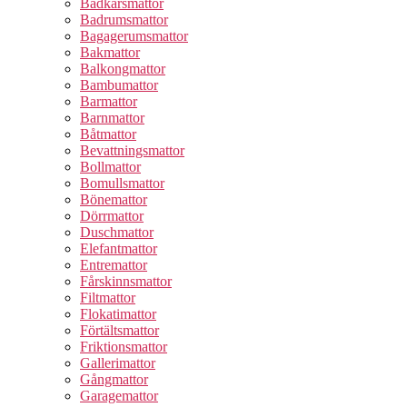
Badkarsmattor
Badrumsmattor
Bagagerumsmattor
Bakmattor
Balkongmattor
Bambumattor
Barmattor
Barnmattor
Båtmattor
Bevattningsmattor
Bollmattor
Bomullsmattor
Bönemattor
Dörrmattor
Duschmattor
Elefantmattor
Entremattor
Fårskinnsmattor
Filtmattor
Flokatimattor
Förtältsmattor
Friktionsmattor
Gallerimattor
Gångmattor
Garagemattor