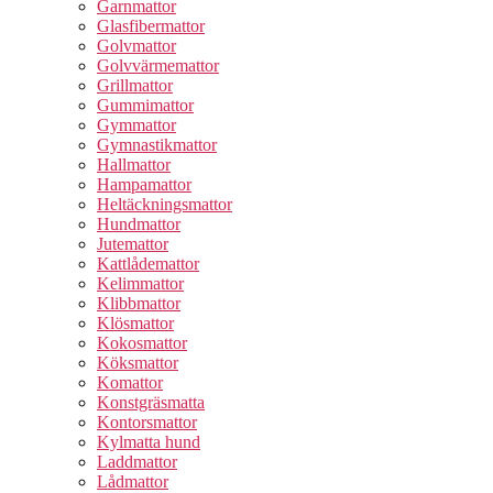
Garnmattor
Glasfibermattor
Golvmattor
Golvvärmemattor
Grillmattor
Gummimattor
Gymmattor
Gymnastikmattor
Hallmattor
Hampamattor
Heltäckningsmattor
Hundmattor
Jutemattor
Kattlådemattor
Kelimmattor
Klibbmattor
Klösmattor
Kokosmattor
Köksmattor
Komattor
Konstgräsmatta
Kontorsmattor
Kylmatta hund
Laddmattor
Lådmattor