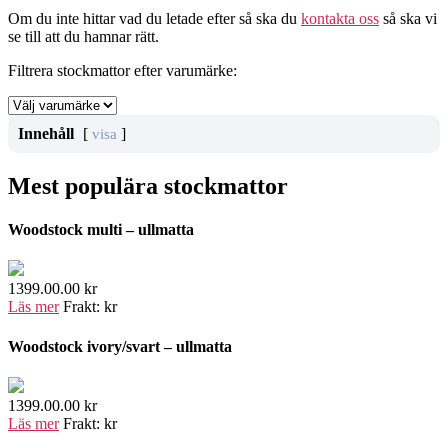
Om du inte hittar vad du letade efter så ska du
kontakta oss
så ska vi
se till att du hamnar rätt.
Filtrera stockmattor efter varumärke:
Innehåll
[
]
visa
Mest populära stockmattor
Woodstock multi – ullmatta
1399.00.00 kr
Läs mer
Frakt: kr
Woodstock ivory/svart – ullmatta
1399.00.00 kr
Läs mer
Frakt: kr