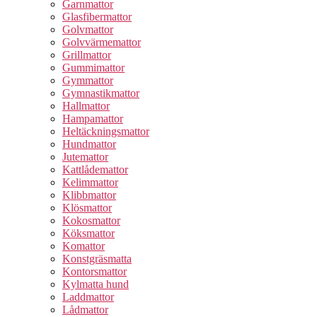
Garnmattor
Glasfibermattor
Golvmattor
Golvvärmemattor
Grillmattor
Gummimattor
Gymmattor
Gymnastikmattor
Hallmattor
Hampamattor
Heltäckningsmattor
Hundmattor
Jutemattor
Kattlådemattor
Kelimmattor
Klibbmattor
Klösmattor
Kokosmattor
Köksmattor
Komattor
Konstgräsmatta
Kontorsmattor
Kylmatta hund
Laddmattor
Lådmattor