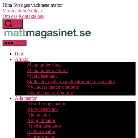
Hoppa
Hitta Sveriges vackraste mattor
till
Varumärken
Artiklar
innehåll
Om oss
Kontakta oss
Sök
Mattmagasinet
Meny
Hem
Artiklar
Matta under säng
Matta under matbord
Måla plastmatta
Skillnader mellan vinylmattor och plastmattor
Nylanders mattor omdöme
Kilands mattor omdöme
Alla mattor
Absorberingsmattor
Aktivitetsmattor
Altanmattor
Antiglidmattor
Arbetsplatsmattor
Badkarsmattor
Badrumsmattor