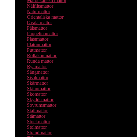
Marockanska mattor
Nålfiltsmattor
Naturmattor
Orientaliska mattor
Ovala mattor
Pälsmattor
Pappelinamattor
Plastmattor
Platonmattor
Puttmattor
Röllakanmattor
Runda mattor
Ryamattor
Sängmattor
Sisalmattor
Skärmattor
Skinnmattor
Skomattor
Skyddsmattor
Sovrumsmattor
Stallmattor
Ståmattor
Stockmattor
Stolmattor
Strandmattor