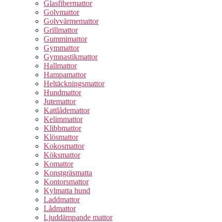
Glasfibermattor
Golvmattor
Golvvärmemattor
Grillmattor
Gummimattor
Gymmattor
Gymnastikmattor
Hallmattor
Hampamattor
Heltäckningsmattor
Hundmattor
Jutemattor
Kattlådemattor
Kelimmattor
Klibbmattor
Klösmattor
Kokosmattor
Köksmattor
Komattor
Konstgräsmatta
Kontorsmattor
Kylmatta hund
Laddmattor
Lådmattor
Ljuddämpande mattor