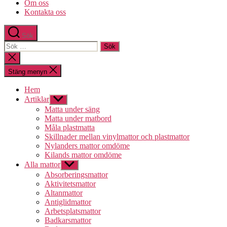
Om oss
Kontakta oss
Sök
Sök
efter:
Stäng
sökningen
Stäng menyn
Hem
Artiklar
Visa
undermeny
Matta under säng
Matta under matbord
Måla plastmatta
Skillnader mellan vinylmattor och plastmattor
Nylanders mattor omdöme
Kilands mattor omdöme
Alla mattor
Visa
undermeny
Absorberingsmattor
Aktivitetsmattor
Altanmattor
Antiglidmattor
Arbetsplatsmattor
Badkarsmattor