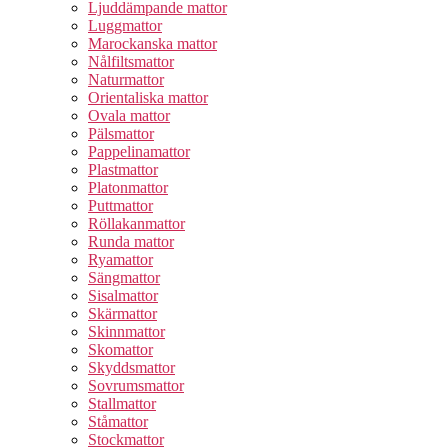
Ljuddämpande mattor
Luggmattor
Marockanska mattor
Nålfiltsmattor
Naturmattor
Orientaliska mattor
Ovala mattor
Pälsmattor
Pappelinamattor
Plastmattor
Platonmattor
Puttmattor
Röllakanmattor
Runda mattor
Ryamattor
Sängmattor
Sisalmattor
Skärmattor
Skinnmattor
Skomattor
Skyddsmattor
Sovrumsmattor
Stallmattor
Ståmattor
Stockmattor