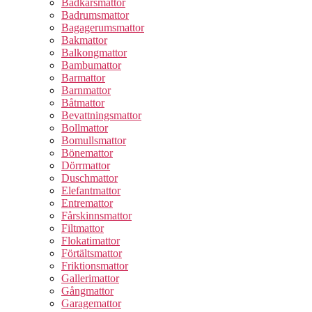
Badkarsmattor
Badrumsmattor
Bagagerumsmattor
Bakmattor
Balkongmattor
Bambumattor
Barmattor
Barnmattor
Båtmattor
Bevattningsmattor
Bollmattor
Bomullsmattor
Bönemattor
Dörrmattor
Duschmattor
Elefantmattor
Entremattor
Fårskinnsmattor
Filtmattor
Flokatimattor
Förtältsmattor
Friktionsmattor
Gallerimattor
Gångmattor
Garagemattor