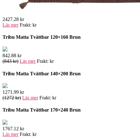
2427.28 kr
Läs mer
Frakt: kr
Tribu Matta Tvättbar 120×160 Brun
842.88 kr
(843 kr)
Läs mer
Frakt: kr
Tribu Matta Tvättbar 140×200 Brun
1271.99 kr
(1272 kr)
Läs mer
Frakt: kr
Tribu Matta Tvättbar 170×240 Brun
1767.12 kr
Läs mer
Frakt: kr