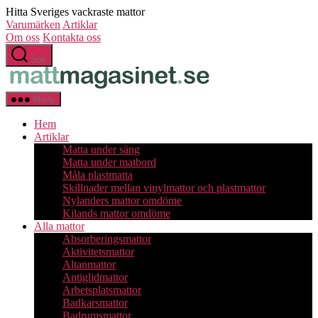
Hoppa
Hitta Sveriges vackraste mattor
till
Varumärken
Artiklar
innehåll
Om oss
Kontakta oss
Sök
Mattmagasinet
Meny
Hem
Artiklar
Matta under säng
Matta under matbord
Måla plastmatta
Skillnader mellan vinylmattor och plastmattor
Nylanders mattor omdöme
Kilands mattor omdöme
Alla mattor
Absorberingsmattor
Aktivitetsmattor
Altanmattor
Antiglidmattor
Arbetsplatsmattor
Badkarsmattor
Badrumsmattor