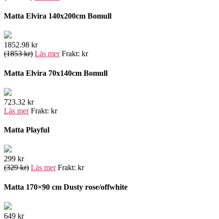
Matta Elvira 140x200cm Bomull
1852.98 kr
(1853 kr)
Läs mer
Frakt: kr
Matta Elvira 70x140cm Bomull
723.32 kr
Läs mer
Frakt: kr
Matta Playful
299 kr
(329 kr)
Läs mer
Frakt: kr
Matta 170×90 cm Dusty rose/offwhite
649 kr