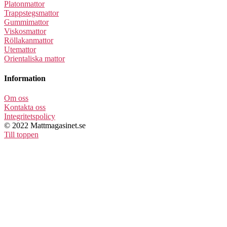
Platonmattor
Trappstegsmattor
Gummimattor
Viskosmattor
Röllakanmattor
Utemattor
Orientaliska mattor
Information
Om oss
Kontakta oss
Integritetspolicy
© 2022 Mattmagasinet.se
Till toppen