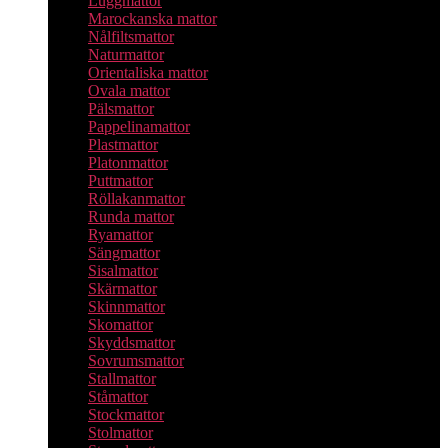
Luggmattor
Marockanska mattor
Nålfiltsmattor
Naturmattor
Orientaliska mattor
Ovala mattor
Pälsmattor
Pappelinamattor
Plastmattor
Platonmattor
Puttmattor
Röllakanmattor
Runda mattor
Ryamattor
Sängmattor
Sisalmattor
Skärmattor
Skinnmattor
Skomattor
Skyddsmattor
Sovrumsmattor
Stallmattor
Ståmattor
Stockmattor
Stolmattor