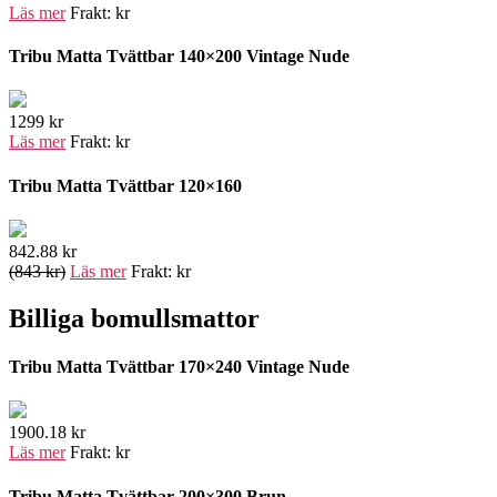
Läs mer
Frakt: kr
Tribu Matta Tvättbar 140×200 Vintage Nude
1299 kr
Läs mer
Frakt: kr
Tribu Matta Tvättbar 120×160
842.88 kr
(843 kr)
Läs mer
Frakt: kr
Billiga bomullsmattor
Tribu Matta Tvättbar 170×240 Vintage Nude
1900.18 kr
Läs mer
Frakt: kr
Tribu Matta Tvättbar 200×300 Brun